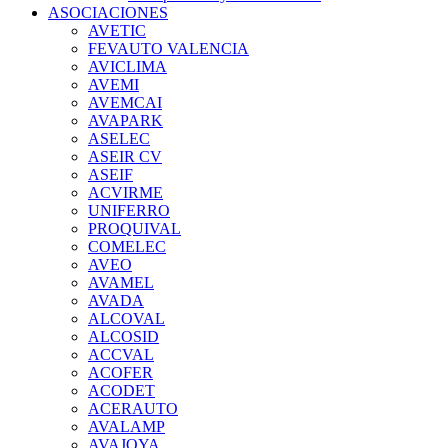
ASOCIACIONES
AVETIC
FEVAUTO VALENCIA
AVICLIMA
AVEMI
AVEMCAI
AVAPARK
ASELEC
ASEIR CV
ASEIF
ACVIRME
UNIFERRO
PROQUIVAL
COMELEC
AVEO
AVAMEL
AVADA
ALCOVAL
ALCOSID
ACCVAL
ACOFER
ACODET
ACERAUTO
AVALAMP
AVAJOYA