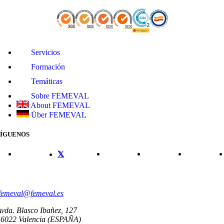
Servicios
Formación
Temáticas
Sobre FEMEVAL
About FEMEVAL
Über FEMEVAL
SÍGUENOS
CONTACTO
femeval@femeval.es
vda. Blasco Ibañez, 127
46022 Valencia (ESPAÑA)