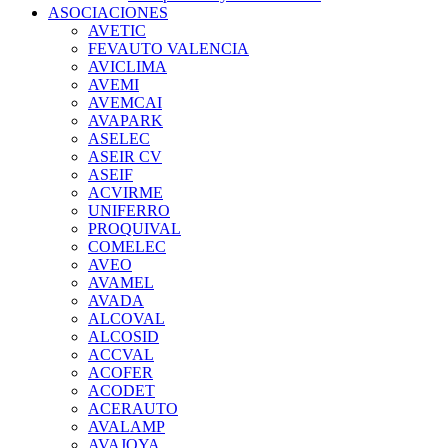
ASOCIACIONES
AVETIC
FEVAUTO VALENCIA
AVICLIMA
AVEMI
AVEMCAI
AVAPARK
ASELEC
ASEIR CV
ASEIF
ACVIRME
UNIFERRO
PROQUIVAL
COMELEC
AVEO
AVAMEL
AVADA
ALCOVAL
ALCOSID
ACCVAL
ACOFER
ACODET
ACERAUTO
AVALAMP
AVAJOYA