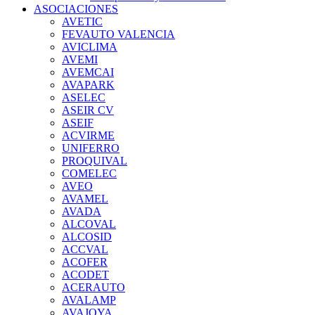
ASOCIACIONES
AVETIC
FEVAUTO VALENCIA
AVICLIMA
AVEMI
AVEMCAI
AVAPARK
ASELEC
ASEIR CV
ASEIF
ACVIRME
UNIFERRO
PROQUIVAL
COMELEC
AVEO
AVAMEL
AVADA
ALCOVAL
ALCOSID
ACCVAL
ACOFER
ACODET
ACERAUTO
AVALAMP
AVAJOYA