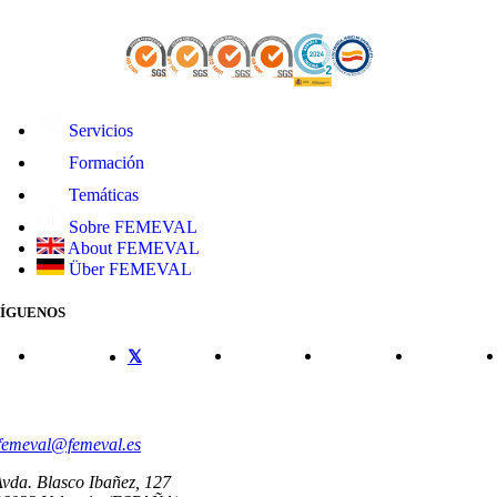
Servicios
Formación
Temáticas
Sobre FEMEVAL
About FEMEVAL
Über FEMEVAL
SÍGUENOS
CONTACTO
femeval@femeval.es
vda. Blasco Ibañez, 127