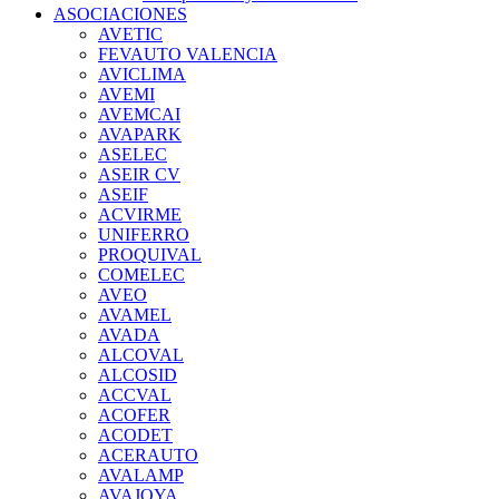
ASOCIACIONES
AVETIC
FEVAUTO VALENCIA
AVICLIMA
AVEMI
AVEMCAI
AVAPARK
ASELEC
ASEIR CV
ASEIF
ACVIRME
UNIFERRO
PROQUIVAL
COMELEC
AVEO
AVAMEL
AVADA
ALCOVAL
ALCOSID
ACCVAL
ACOFER
ACODET
ACERAUTO
AVALAMP
AVAJOYA