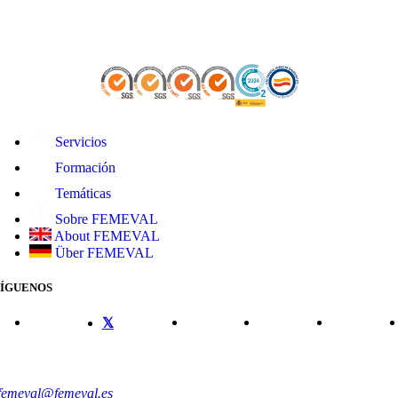
Servicios
Formación
Temáticas
Sobre FEMEVAL
About FEMEVAL
Über FEMEVAL
SÍGUENOS
CONTACTO
femeval@femeval.es