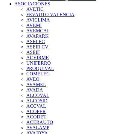
ASOCIACIONES
AVETIC
FEVAUTO VALENCIA
AVICLIMA
AVEMI
AVEMCAI
AVAPARK
ASELEC
ASEIR CV
ASEIF
ACVIRME
UNIFERRO
PROQUIVAL
COMELEC
AVEO
AVAMEL
AVADA
ALCOVAL
ALCOSID
ACCVAL
ACOFER
ACODET
ACERAUTO
AVALAMP
AVAJOYA