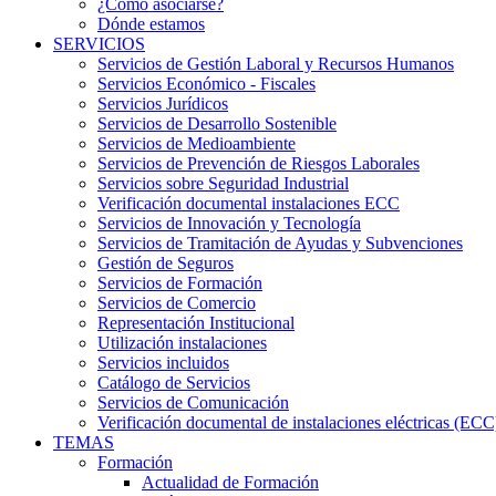
¿Cómo asociarse?
Dónde estamos
SERVICIOS
Servicios de Gestión Laboral y Recursos Humanos
Servicios Económico - Fiscales
Servicios Jurídicos
Servicios de Desarrollo Sostenible
Servicios de Medioambiente
Servicios de Prevención de Riesgos Laborales
Servicios sobre Seguridad Industrial
Verificación documental instalaciones ECC
Servicios de Innovación y Tecnología
Servicios de Tramitación de Ayudas y Subvenciones
Gestión de Seguros
Servicios de Formación
Servicios de Comercio
Representación Institucional
Utilización instalaciones
Servicios incluidos
Catálogo de Servicios
Servicios de Comunicación
Verificación documental de instalaciones eléctricas (ECC
TEMAS
Formación
Actualidad de Formación