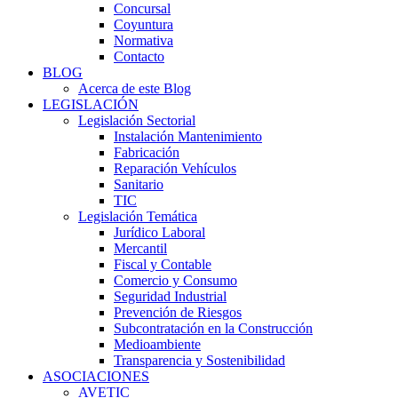
Concursal
Coyuntura
Normativa
Contacto
BLOG
Acerca de este Blog
LEGISLACIÓN
Legislación Sectorial
Instalación Mantenimiento
Fabricación
Reparación Vehículos
Sanitario
TIC
Legislación Temática
Jurídico Laboral
Mercantil
Fiscal y Contable
Comercio y Consumo
Seguridad Industrial
Prevención de Riesgos
Subcontratación en la Construcción
Medioambiente
Transparencia y Sostenibilidad
ASOCIACIONES
AVETIC