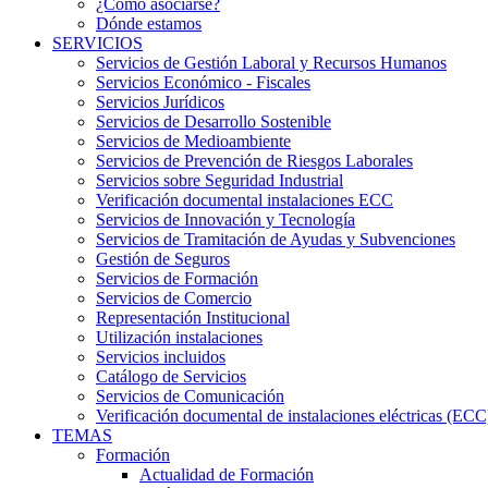
¿Cómo asociarse?
Dónde estamos
SERVICIOS
Servicios de Gestión Laboral y Recursos Humanos
Servicios Económico - Fiscales
Servicios Jurídicos
Servicios de Desarrollo Sostenible
Servicios de Medioambiente
Servicios de Prevención de Riesgos Laborales
Servicios sobre Seguridad Industrial
Verificación documental instalaciones ECC
Servicios de Innovación y Tecnología
Servicios de Tramitación de Ayudas y Subvenciones
Gestión de Seguros
Servicios de Formación
Servicios de Comercio
Representación Institucional
Utilización instalaciones
Servicios incluidos
Catálogo de Servicios
Servicios de Comunicación
Verificación documental de instalaciones eléctricas (ECC
TEMAS
Formación
Actualidad de Formación