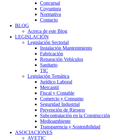
Concursal
Coyuntura
Normativa
Contacto
BLOG
Acerca de este Blog
LEGISLACIÓN
Legislación Sectorial
Instalación Mantenimiento
Fabricación
Reparación Vehículos
Sanitario
TIC
Legislación Temática
Jurídico Laboral
Mercantil
Fiscal y Contable
Comercio y Consumo
Seguridad Industrial
Prevención de Riesgos
Subcontratación en la Construcción
Medioambiente
Transparencia y Sostenibilidad
ASOCIACIONES
AVETIC