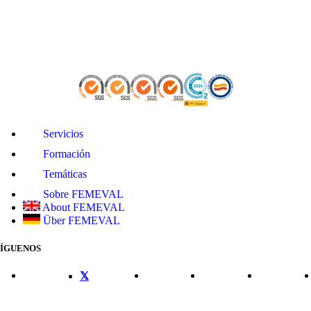
Servicios
Formación
Temáticas
Sobre FEMEVAL
About FEMEVAL
Über FEMEVAL
SÍGUENOS
CONTACTO