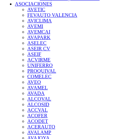
ASOCIACIONES
AVETIC
FEVAUTO VALENCIA
AVICLIMA
AVEMI
AVEMCAI
AVAPARK
ASELEC
ASEIR CV
ASEIF
ACVIRME
UNIFERRO
PROQUIVAL
COMELEC
AVEO
AVAMEL
AVADA
ALCOVAL
ALCOSID
ACCVAL
ACOFER
ACODET
ACERAUTO
AVALAMP
AVAJOYA