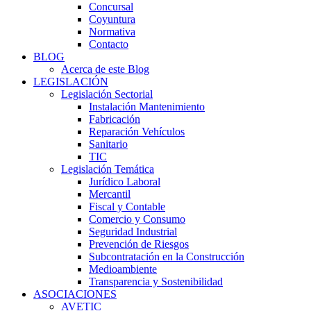
Concursal
Coyuntura
Normativa
Contacto
BLOG
Acerca de este Blog
LEGISLACIÓN
Legislación Sectorial
Instalación Mantenimiento
Fabricación
Reparación Vehículos
Sanitario
TIC
Legislación Temática
Jurídico Laboral
Mercantil
Fiscal y Contable
Comercio y Consumo
Seguridad Industrial
Prevención de Riesgos
Subcontratación en la Construcción
Medioambiente
Transparencia y Sostenibilidad
ASOCIACIONES
AVETIC