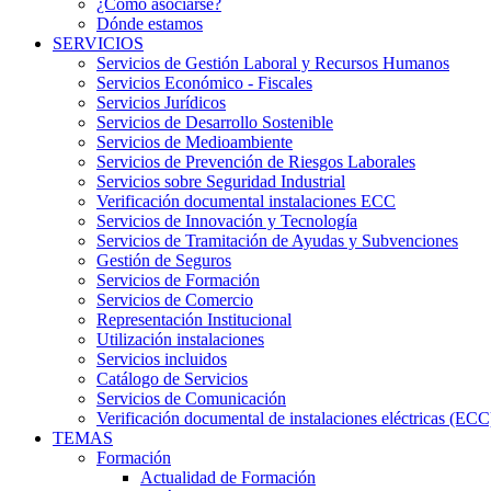
¿Cómo asociarse?
Dónde estamos
SERVICIOS
Servicios de Gestión Laboral y Recursos Humanos
Servicios Económico - Fiscales
Servicios Jurídicos
Servicios de Desarrollo Sostenible
Servicios de Medioambiente
Servicios de Prevención de Riesgos Laborales
Servicios sobre Seguridad Industrial
Verificación documental instalaciones ECC
Servicios de Innovación y Tecnología
Servicios de Tramitación de Ayudas y Subvenciones
Gestión de Seguros
Servicios de Formación
Servicios de Comercio
Representación Institucional
Utilización instalaciones
Servicios incluidos
Catálogo de Servicios
Servicios de Comunicación
Verificación documental de instalaciones eléctricas (ECC
TEMAS
Formación
Actualidad de Formación