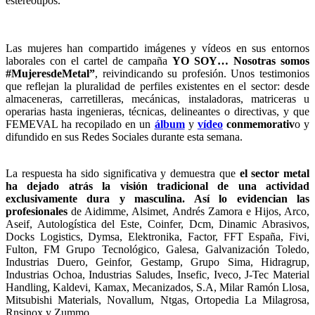
estereotipos.
Las mujeres han compartido imágenes y vídeos en sus entornos
laborales con el cartel de campaña
YO SOY… Nosotras somos
#MujeresdeMetal”
, reivindicando su profesión. Unos testimonios
que reflejan la pluralidad de perfiles existentes en el sector: desde
almaceneras, carretilleras, mecánicas, instaladoras, matriceras u
operarias hasta ingenieras, técnicas, delineantes o directivas, y que
FEMEVAL ha recopilado en un
álbum
y
vídeo
conmemorativ
o y
difundido en sus Redes Sociales durante esta semana.
La respuesta ha sido significativa y demuestra que
el sector metal
ha dejado atrás la visión tradicional de una actividad
exclusivamente dura y masculina.
Así lo evidencian las
profesionales
de Aidimme, Alsimet, Andrés Zamora e Hijos, Arco,
Aseif, Autologística del Este, Coinfer, Dcm, Dinamic Abrasivos,
Docks Logistics, Dymsa, Elektronika, Factor, FFT España, Fivi,
Fulton, FM Grupo Tecnológico, Galesa, Galvanización Toledo,
Industrias Duero, Geinfor, Gestamp, Grupo Sima, Hidragrup,
Industrias Ochoa, Industrias Saludes, Insefic, Iveco, J-Tec Material
Handling, Kaldevi, Kamax, Mecanizados, S.A, Milar Ramón Llosa,
Mitsubishi Materials, Novallum, Ntgas, Ortopedia La Milagrosa,
Rnsinox y Zummo.