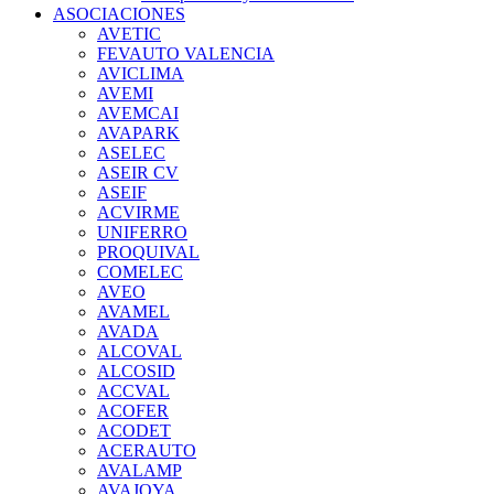
ASOCIACIONES
AVETIC
FEVAUTO VALENCIA
AVICLIMA
AVEMI
AVEMCAI
AVAPARK
ASELEC
ASEIR CV
ASEIF
ACVIRME
UNIFERRO
PROQUIVAL
COMELEC
AVEO
AVAMEL
AVADA
ALCOVAL
ALCOSID
ACCVAL
ACOFER
ACODET
ACERAUTO
AVALAMP
AVAJOYA