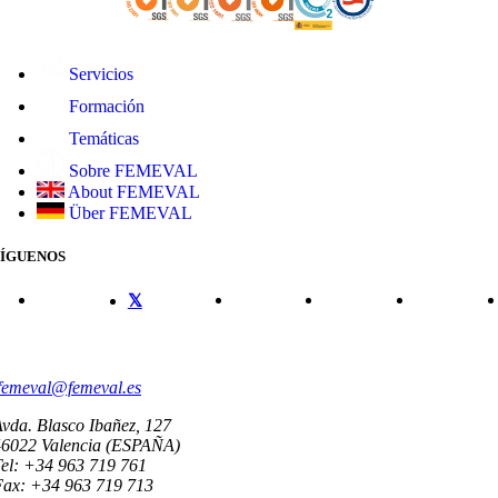
Servicios
Formación
Temáticas
Sobre FEMEVAL
About FEMEVAL
Über FEMEVAL
SÍGUENOS
CONTACTO
femeval@femeval.es
vda. Blasco Ibañez, 127
46022 Valencia (ESPAÑA)
el: +34 963 719 761
Fax: +34 963 719 713