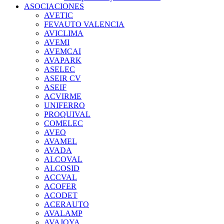
ASOCIACIONES
AVETIC
FEVAUTO VALENCIA
AVICLIMA
AVEMI
AVEMCAI
AVAPARK
ASELEC
ASEIR CV
ASEIF
ACVIRME
UNIFERRO
PROQUIVAL
COMELEC
AVEO
AVAMEL
AVADA
ALCOVAL
ALCOSID
ACCVAL
ACOFER
ACODET
ACERAUTO
AVALAMP
AVAJOYA