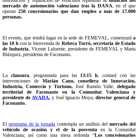
distribución y reparación de vehículos repasarán la
situación del
mercado de automoción valenciano tras la DANA
, en el que
operan
250 concesionarios que dan empleo a más de 17.000
personas.
El evento, que tendrá lugar en la sede de FEMEVAL, comenzará
a
las 10 h
con la bienvenida de
Rebeca Torró, secretaria de Estado
de Industria
, Vicente Lafuente, presidente de FEMEVAL y Marta
Blázquez, presidenta de Faconauto.
La
clausura
, programada para las
13:15 h
, contará con las
intervenciones de
Marián Cano, consellera de Innovación,
Industria, Comercio y Turismo,
José Ramón Valle,
delegado
territorial de Faconauto en la Comunitat Valenciana y
presidente de
AVADA
,
y José Ignacio Moya,
director general de
Faconauto.
El
programa de la jornada
contempla un análisis del
mercado del
vehículo de ocasión y el de
la posventa
en la Comunitat
Valenciana; así como una mesa redonda “
Los concesionarios