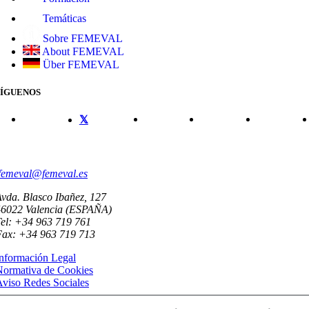
Temáticas
Sobre FEMEVAL
About FEMEVAL
Über FEMEVAL
SÍGUENOS
CONTACTO
femeval@femeval.es
vda. Blasco Ibañez, 127
46022 Valencia (ESPAÑA)
el: +34 963 719 761
Fax: +34 963 719 713
nformación Legal
Normativa de Cookies
viso Redes Sociales