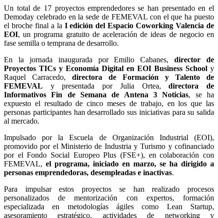
Un total de 17 proyectos emprendedores se han presentado en el
Demoday celebrado en la sede de FEMEVAL con el que ha puesto
el broche final a la
I edición del Espacio Coworking Valencia de
EOI
, un programa gratuito de aceleración de ideas de negocio en
fase semilla o temprana de desarrollo.
En la jornada inaugurada por Emilio Cabanes,
director de
Proyectos TICs y Economía Digital en EOI Business School
y
Raquel Carracedo,
directora de Formación y Talento de
FEMEVAL
y presentada por Julia Ortea,
directora de
Informativos Fin de Semana de Antena 3 Noticias
, se ha
expuesto el resultado de cinco meses de trabajo, en los que las
personas participantes han desarrollado sus iniciativas para su salida
al mercado.
Impulsado por la Escuela de Organización Industrial (EOI),
promovido por el Ministerio de Industria y Turismo y cofinanciado
por el Fondo Social Europeo Plus (FSE+), en colaboración con
FEMEVAL,
el programa, iniciado en marzo,
se ha dirigido a
personas emprendedoras, desempleadas e inactivas
.
Para impulsar estos proyectos se han realizado procesos
personalizados de mentorización con expertos, formación
especializada en metodologías ágiles como Lean Startup,
asesoramiento estratégico, actividades de networking y