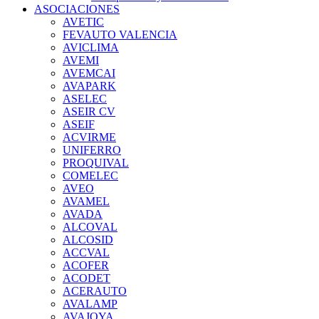
ASOCIACIONES
AVETIC
FEVAUTO VALENCIA
AVICLIMA
AVEMI
AVEMCAI
AVAPARK
ASELEC
ASEIR CV
ASEIF
ACVIRME
UNIFERRO
PROQUIVAL
COMELEC
AVEO
AVAMEL
AVADA
ALCOVAL
ALCOSID
ACCVAL
ACOFER
ACODET
ACERAUTO
AVALAMP
AVAJOYA