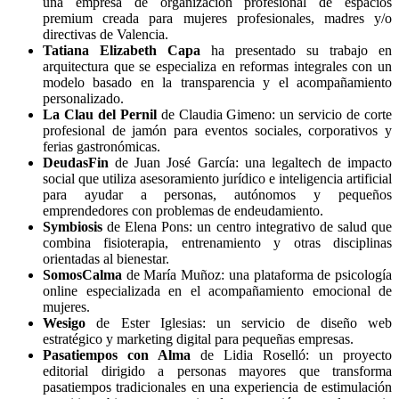
una empresa de organización profesional de espacios
premium creada para mujeres profesionales, madres y/o
directivas de Valencia.
Tatiana Elizabeth Capa
ha presentado su trabajo en
arquitectura que se especializa en reformas integrales con un
modelo basado en la transparencia y el acompañamiento
personalizado.
La Clau del Pernil
de Claudia Gimeno: un servicio de corte
profesional de jamón para eventos sociales, corporativos y
ferias gastronómicas.
DeudasFin
de Juan José García: una legaltech de impacto
social que utiliza asesoramiento jurídico e inteligencia artificial
para ayudar a personas, autónomos y pequeños
emprendedores con problemas de endeudamiento.
Symbiosis
de Elena Pons: un centro integrativo de salud que
combina fisioterapia, entrenamiento y otras disciplinas
orientadas al bienestar.
SomosCalma
de María Muñoz: una plataforma de psicología
online especializada en el acompañamiento emocional de
mujeres.
Wesigo
de Ester Iglesias: un servicio de diseño web
estratégico y marketing digital para pequeñas empresas.
Pasatiempos con Alma
de Lidia Roselló: un proyecto
editorial dirigido a personas mayores que transforma
pasatiempos tradicionales en una experiencia de estimulación