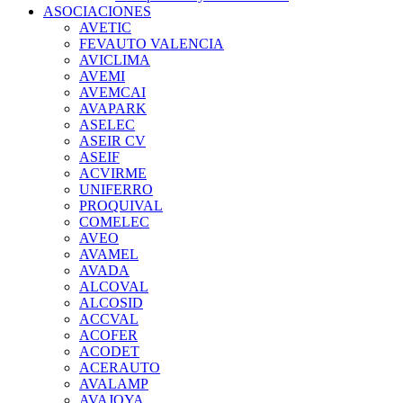
ASOCIACIONES
AVETIC
FEVAUTO VALENCIA
AVICLIMA
AVEMI
AVEMCAI
AVAPARK
ASELEC
ASEIR CV
ASEIF
ACVIRME
UNIFERRO
PROQUIVAL
COMELEC
AVEO
AVAMEL
AVADA
ALCOVAL
ALCOSID
ACCVAL
ACOFER
ACODET
ACERAUTO
AVALAMP
AVAJOYA