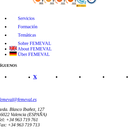
Servicios
Formación
Temáticas
Sobre FEMEVAL
About FEMEVAL
Über FEMEVAL
SÍGUENOS
CONTACTO
femeval@femeval.es
vda. Blasco Ibañez, 127
46022 Valencia (ESPAÑA)
el: +34 963 719 761
Fax: +34 963 719 713