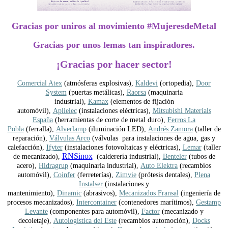
Gracias por uniros al movimiento #MujeresdeMetal
Gracias por unos lemas tan inspiradores.
¡Gracias por hacer sector!
Comercial Atex
(atmósferas explosivas),
Kaldevi
(ortopedia),
Door
System
(puertas metálicas),
Raorsa
(maquinaria
industrial),
Kamax
(elementos de fijación
automóvil),
Aplielec
(instalaciones eléctricas),
Mitsubishi Materials
España
(herramientas de corte de metal duro),
Ferros La
Pobla
(ferralla),
Alverlamp
(iluminación LED),
Andrés Zamora
(taller de
reparación),
Válvulas Arco
(válvulas para instalaciones de agua, gas y
calefacción),
Ifyter
(instalaciones fotovoltaicas y eléctricas),
Lemar
(taller
RNSinox
de mecanizado),
(calderería industrial),
Benteler
(tubos de
acero),
Hidragrup
(maquinaria industrial),
Auto Elektra
(recambios
automóvil),
Coinfer
(ferreterías),
Zimvie
(prótesis dentales),
Plena
Instalser
(instalaciones y
mantenimiento),
Dinamic
(abrasivos),
Mecanizados Fransal
(ingeniería de
procesos mecanizados),
Intercontainer
(contenedores marítimos),
Gestamp
Levante
(componentes para automóvil),
Factor
(mecanizado y
decoletaje),
Autologística del Este
(recambios automoción),
Docks