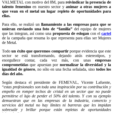
VALMETAL con motivo del 8M, para
reivindicar la presencia de
talento femenino
en nuestro sector y
animar a otras mujeres a
que vean en el metal un lugar repleto de oportunidades para
ellas.
Para ello, se realizó un
llamamiento a las empresas para que se
unieran enviando una foto de “familia”
del equipo de mujeres
que las integran, así como una
propuesta de eslogan
con el
cartel
de la campaña que resuma lo que representa para ellas ser Mujeres
de Metal.
Todo
un éxito que queremos compartir
porque evidencia
que este
sector se está transformando, dejando atrás estereotipos, y
enorgullece contar, cada vez más, con unas
empresas
comprometidas
que apuestan por
normalizar la diversidad y la
igualdad de género
, no sólo en una fecha señalada, sino
todos los
días del año.
Según destaca el presidente de FEMEVAL, Vicente Lafuente,
“
estas profesionales son toda una inspiración por su contribución y
empeño en romper techos de cristal en un sector que no puede
permitirse el lujo de perder el 50% del talento. Y con su ejemplo
demuestran que en las empresas de la industria, comercio y
servicios del metal no hay límites ni barreras que les impidan
sobresalir y brillar porque están repletas de oportunidades