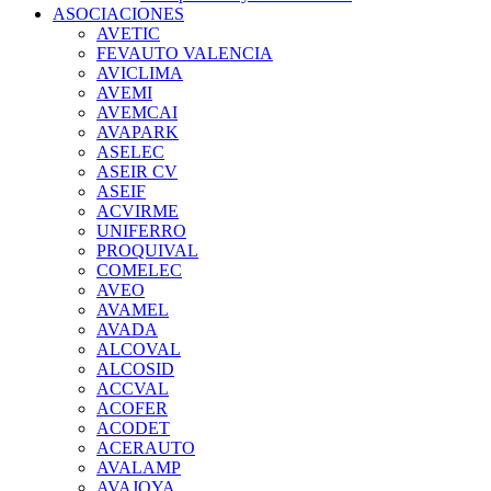
ASOCIACIONES
AVETIC
FEVAUTO VALENCIA
AVICLIMA
AVEMI
AVEMCAI
AVAPARK
ASELEC
ASEIR CV
ASEIF
ACVIRME
UNIFERRO
PROQUIVAL
COMELEC
AVEO
AVAMEL
AVADA
ALCOVAL
ALCOSID
ACCVAL
ACOFER
ACODET
ACERAUTO
AVALAMP
AVAJOYA