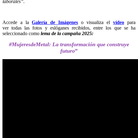
laborales”.
Accede a la
Galería de Imágenes
o visualiza el
vídeo
para
ver todas las fotos y eslóganes recibidos, entre los que se ha
seleccionado como
lema de la campaña 2025:
#MujeresdeMetal: La transformación que construye
futuro
”