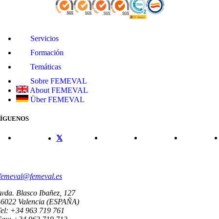
Servicios
Formación
Temáticas
Sobre FEMEVAL
About FEMEVAL
Über FEMEVAL
SÍGUENOS
CONTACTO
femeval@femeval.es
vda. Blasco Ibañez, 127
46022 Valencia (ESPAÑA)
el: +34 963 719 761