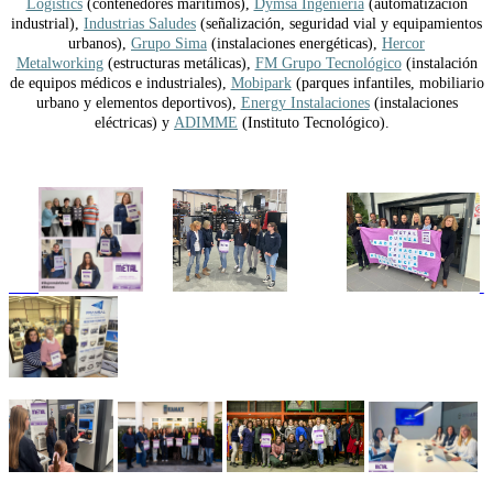
Logistics
(contenedores marítimos),
Dymsa Ingeniería
(automatización
industrial),
Industrias Saludes
(señalización, seguridad vial y equipamientos
urbanos),
Grupo Sima
(instalaciones energéticas),
Hercor
Metalworking
(estructuras metálicas),
FM Grupo Tecnológico
(instalación
de equipos médicos e industriales),
Mobipark
(parques infantiles, mobiliario
urbano y elementos deportivos),
Energy Instalaciones
(instalaciones
eléctricas) y
ADIMME
(Instituto Tecnológico).