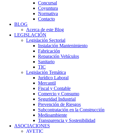
Concursal
Coyuntura
Normativa
Contacto
BLOG
Acerca de este Blog
LEGISLACIÓN
Legislación Sectorial
Instalación Mantenimiento
Fabricación
Reparación Vehículos
Sanitario
TIC
Legislación Temática
Jurídico Laboral
Mercantil
Fiscal y Contable
Comercio y Consumo
Seguridad Industrial
Prevención de Riesgos
Subcontratación en la Construcción
Medioambiente
Transparencia y Sostenibilidad
ASOCIACIONES
AVETIC