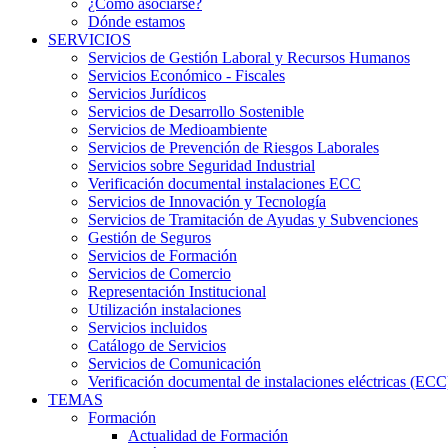
¿Cómo asociarse?
Dónde estamos
SERVICIOS
Servicios de Gestión Laboral y Recursos Humanos
Servicios Económico - Fiscales
Servicios Jurídicos
Servicios de Desarrollo Sostenible
Servicios de Medioambiente
Servicios de Prevención de Riesgos Laborales
Servicios sobre Seguridad Industrial
Verificación documental instalaciones ECC
Servicios de Innovación y Tecnología
Servicios de Tramitación de Ayudas y Subvenciones
Gestión de Seguros
Servicios de Formación
Servicios de Comercio
Representación Institucional
Utilización instalaciones
Servicios incluidos
Catálogo de Servicios
Servicios de Comunicación
Verificación documental de instalaciones eléctricas (ECC
TEMAS
Formación
Actualidad de Formación