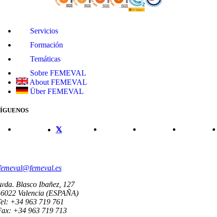
Servicios
Formación
Temáticas
Sobre FEMEVAL
About FEMEVAL
Über FEMEVAL
SÍGUENOS
CONTACTO
femeval@femeval.es
vda. Blasco Ibañez, 127
46022 Valencia (ESPAÑA)
el: +34 963 719 761
Fax: +34 963 719 713