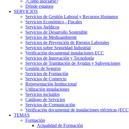
¿Cómo asociarse?
Dónde estamos
SERVICIOS
Servicios de Gestión Laboral y Recursos Humanos
Servicios Económico - Fiscales
Servicios Jurídicos
Servicios de Desarrollo Sostenible
Servicios de Medioambiente
Servicios de Prevención de Riesgos Laborales
Servicios sobre Seguridad Industrial
Verificación documental instalaciones ECC
Servicios de Innovación y Tecnología
Servicios de Tramitación de Ayudas y Subvenciones
Gestión de Seguros
Servicios de Formación
Servicios de Comercio
Representación Institucional
Utilización instalaciones
Servicios incluidos
Catálogo de Servicios
Servicios de Comunicación
Verificación documental de instalaciones eléctricas (ECC
TEMAS
Formación
Actualidad de Formación