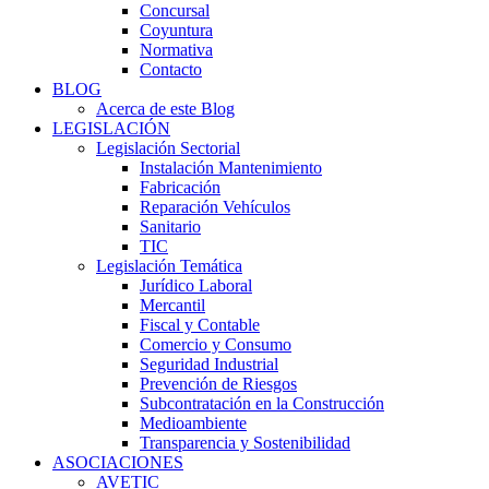
Concursal
Coyuntura
Normativa
Contacto
BLOG
Acerca de este Blog
LEGISLACIÓN
Legislación Sectorial
Instalación Mantenimiento
Fabricación
Reparación Vehículos
Sanitario
TIC
Legislación Temática
Jurídico Laboral
Mercantil
Fiscal y Contable
Comercio y Consumo
Seguridad Industrial
Prevención de Riesgos
Subcontratación en la Construcción
Medioambiente
Transparencia y Sostenibilidad
ASOCIACIONES
AVETIC