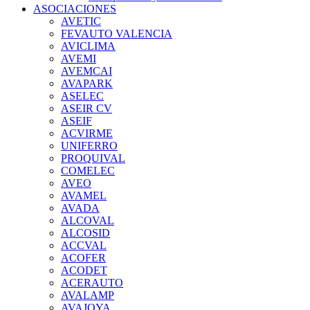
ASOCIACIONES
AVETIC
FEVAUTO VALENCIA
AVICLIMA
AVEMI
AVEMCAI
AVAPARK
ASELEC
ASEIR CV
ASEIF
ACVIRME
UNIFERRO
PROQUIVAL
COMELEC
AVEO
AVAMEL
AVADA
ALCOVAL
ALCOSID
ACCVAL
ACOFER
ACODET
ACERAUTO
AVALAMP
AVAJOYA