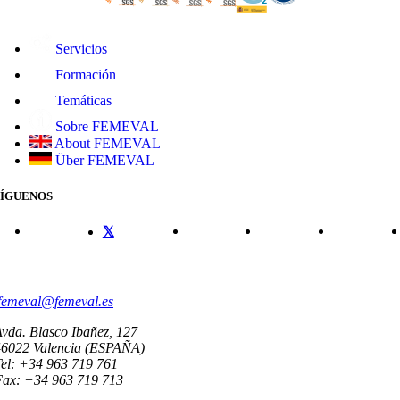
Servicios
Formación
Temáticas
Sobre FEMEVAL
About FEMEVAL
Über FEMEVAL
SÍGUENOS
CONTACTO
femeval@femeval.es
vda. Blasco Ibañez, 127
46022 Valencia (ESPAÑA)
el: +34 963 719 761
Fax: +34 963 719 713