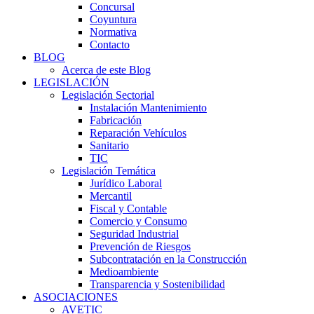
Concursal
Coyuntura
Normativa
Contacto
BLOG
Acerca de este Blog
LEGISLACIÓN
Legislación Sectorial
Instalación Mantenimiento
Fabricación
Reparación Vehículos
Sanitario
TIC
Legislación Temática
Jurídico Laboral
Mercantil
Fiscal y Contable
Comercio y Consumo
Seguridad Industrial
Prevención de Riesgos
Subcontratación en la Construcción
Medioambiente
Transparencia y Sostenibilidad
ASOCIACIONES
AVETIC