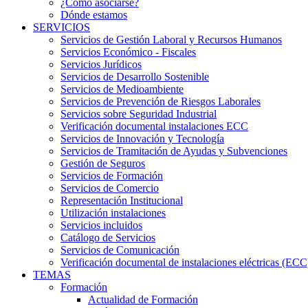
¿Cómo asociarse?
Dónde estamos
SERVICIOS
Servicios de Gestión Laboral y Recursos Humanos
Servicios Económico - Fiscales
Servicios Jurídicos
Servicios de Desarrollo Sostenible
Servicios de Medioambiente
Servicios de Prevención de Riesgos Laborales
Servicios sobre Seguridad Industrial
Verificación documental instalaciones ECC
Servicios de Innovación y Tecnología
Servicios de Tramitación de Ayudas y Subvenciones
Gestión de Seguros
Servicios de Formación
Servicios de Comercio
Representación Institucional
Utilización instalaciones
Servicios incluidos
Catálogo de Servicios
Servicios de Comunicación
Verificación documental de instalaciones eléctricas (ECC
TEMAS
Formación
Actualidad de Formación