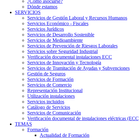
¿Cómo asociarse?
Dónde estamos
SERVICIOS
Servicios de Gestión Laboral y Recursos Humanos
Servicios Económico - Fiscales
Servicios Jurídicos
Servicios de Desarrollo Sostenible
Servicios de Medioambiente
Servicios de Prevención de Riesgos Laborales
Servicios sobre Seguridad Industrial
Verificación documental instalaciones ECC
Servicios de Innovación y Tecnología
Servicios de Tramitación de Ayudas y Subvenciones
Gestión de Seguros
Servicios de Formación
Servicios de Comercio
Representación Institucional
Utilización instalaciones
Servicios incluidos
Catálogo de Servicios
Servicios de Comunicación
Verificación documental de instalaciones eléctricas (ECC
TEMAS
Formación
Actualidad de Formación