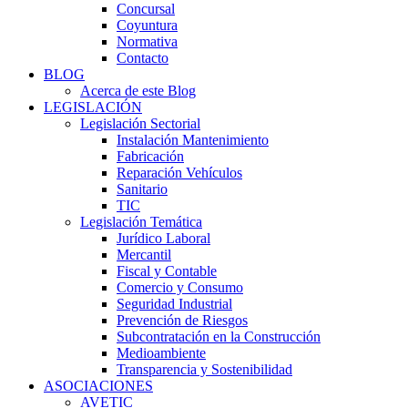
Concursal
Coyuntura
Normativa
Contacto
BLOG
Acerca de este Blog
LEGISLACIÓN
Legislación Sectorial
Instalación Mantenimiento
Fabricación
Reparación Vehículos
Sanitario
TIC
Legislación Temática
Jurídico Laboral
Mercantil
Fiscal y Contable
Comercio y Consumo
Seguridad Industrial
Prevención de Riesgos
Subcontratación en la Construcción
Medioambiente
Transparencia y Sostenibilidad
ASOCIACIONES
AVETIC