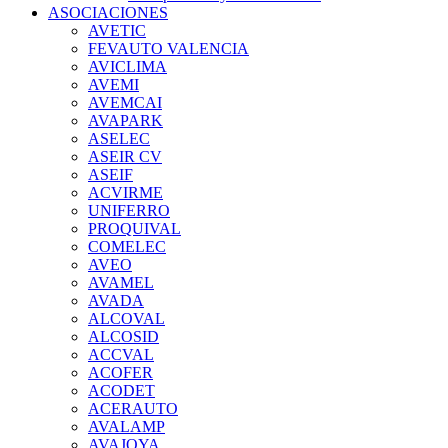
ASOCIACIONES
AVETIC
FEVAUTO VALENCIA
AVICLIMA
AVEMI
AVEMCAI
AVAPARK
ASELEC
ASEIR CV
ASEIF
ACVIRME
UNIFERRO
PROQUIVAL
COMELEC
AVEO
AVAMEL
AVADA
ALCOVAL
ALCOSID
ACCVAL
ACOFER
ACODET
ACERAUTO
AVALAMP
AVAJOYA