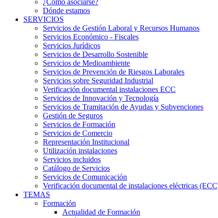
¿Cómo asociarse?
Dónde estamos
SERVICIOS
Servicios de Gestión Laboral y Recursos Humanos
Servicios Económico - Fiscales
Servicios Jurídicos
Servicios de Desarrollo Sostenible
Servicios de Medioambiente
Servicios de Prevención de Riesgos Laborales
Servicios sobre Seguridad Industrial
Verificación documental instalaciones ECC
Servicios de Innovación y Tecnología
Servicios de Tramitación de Ayudas y Subvenciones
Gestión de Seguros
Servicios de Formación
Servicios de Comercio
Representación Institucional
Utilización instalaciones
Servicios incluidos
Catálogo de Servicios
Servicios de Comunicación
Verificación documental de instalaciones eléctricas (ECC
TEMAS
Formación
Actualidad de Formación