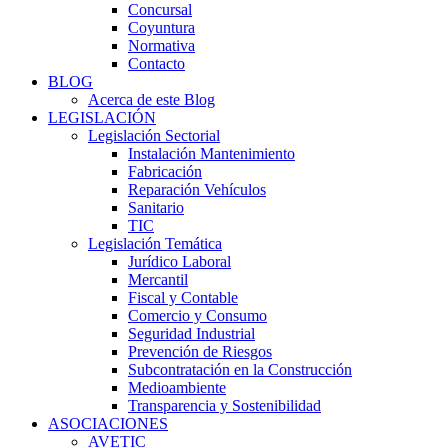
Concursal
Coyuntura
Normativa
Contacto
BLOG
Acerca de este Blog
LEGISLACIÓN
Legislación Sectorial
Instalación Mantenimiento
Fabricación
Reparación Vehículos
Sanitario
TIC
Legislación Temática
Jurídico Laboral
Mercantil
Fiscal y Contable
Comercio y Consumo
Seguridad Industrial
Prevención de Riesgos
Subcontratación en la Construcción
Medioambiente
Transparencia y Sostenibilidad
ASOCIACIONES
AVETIC