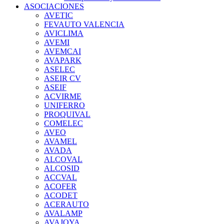
ASOCIACIONES
AVETIC
FEVAUTO VALENCIA
AVICLIMA
AVEMI
AVEMCAI
AVAPARK
ASELEC
ASEIR CV
ASEIF
ACVIRME
UNIFERRO
PROQUIVAL
COMELEC
AVEO
AVAMEL
AVADA
ALCOVAL
ALCOSID
ACCVAL
ACOFER
ACODET
ACERAUTO
AVALAMP
AVAJOYA