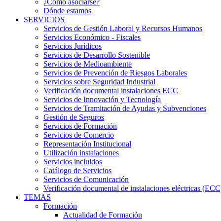
¿Cómo asociarse?
Dónde estamos
SERVICIOS
Servicios de Gestión Laboral y Recursos Humanos
Servicios Económico - Fiscales
Servicios Jurídicos
Servicios de Desarrollo Sostenible
Servicios de Medioambiente
Servicios de Prevención de Riesgos Laborales
Servicios sobre Seguridad Industrial
Verificación documental instalaciones ECC
Servicios de Innovación y Tecnología
Servicios de Tramitación de Ayudas y Subvenciones
Gestión de Seguros
Servicios de Formación
Servicios de Comercio
Representación Institucional
Utilización instalaciones
Servicios incluidos
Catálogo de Servicios
Servicios de Comunicación
Verificación documental de instalaciones eléctricas (ECC
TEMAS
Formación
Actualidad de Formación