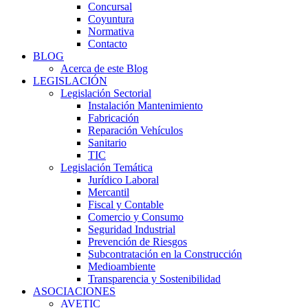
Concursal
Coyuntura
Normativa
Contacto
BLOG
Acerca de este Blog
LEGISLACIÓN
Legislación Sectorial
Instalación Mantenimiento
Fabricación
Reparación Vehículos
Sanitario
TIC
Legislación Temática
Jurídico Laboral
Mercantil
Fiscal y Contable
Comercio y Consumo
Seguridad Industrial
Prevención de Riesgos
Subcontratación en la Construcción
Medioambiente
Transparencia y Sostenibilidad
ASOCIACIONES
AVETIC