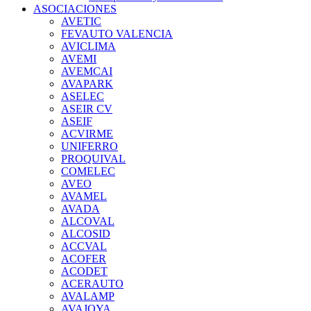
ASOCIACIONES
AVETIC
FEVAUTO VALENCIA
AVICLIMA
AVEMI
AVEMCAI
AVAPARK
ASELEC
ASEIR CV
ASEIF
ACVIRME
UNIFERRO
PROQUIVAL
COMELEC
AVEO
AVAMEL
AVADA
ALCOVAL
ALCOSID
ACCVAL
ACOFER
ACODET
ACERAUTO
AVALAMP
AVAJOYA