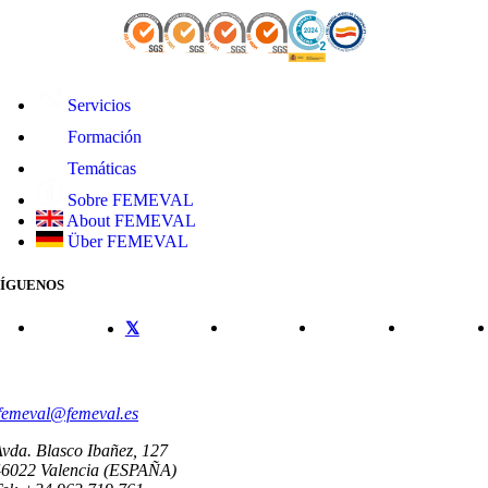
Servicios
Formación
Temáticas
Sobre FEMEVAL
About FEMEVAL
Über FEMEVAL
SÍGUENOS
CONTACTO
femeval@femeval.es
vda. Blasco Ibañez, 127
46022 Valencia (ESPAÑA)