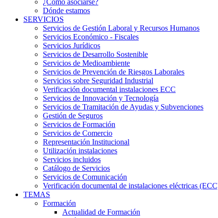
¿Cómo asociarse?
Dónde estamos
SERVICIOS
Servicios de Gestión Laboral y Recursos Humanos
Servicios Económico - Fiscales
Servicios Jurídicos
Servicios de Desarrollo Sostenible
Servicios de Medioambiente
Servicios de Prevención de Riesgos Laborales
Servicios sobre Seguridad Industrial
Verificación documental instalaciones ECC
Servicios de Innovación y Tecnología
Servicios de Tramitación de Ayudas y Subvenciones
Gestión de Seguros
Servicios de Formación
Servicios de Comercio
Representación Institucional
Utilización instalaciones
Servicios incluidos
Catálogo de Servicios
Servicios de Comunicación
Verificación documental de instalaciones eléctricas (ECC
TEMAS
Formación
Actualidad de Formación