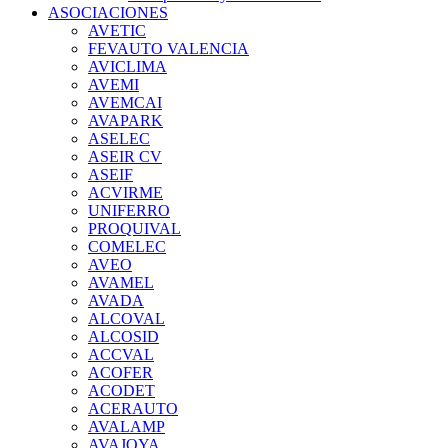
ASOCIACIONES
AVETIC
FEVAUTO VALENCIA
AVICLIMA
AVEMI
AVEMCAI
AVAPARK
ASELEC
ASEIR CV
ASEIF
ACVIRME
UNIFERRO
PROQUIVAL
COMELEC
AVEO
AVAMEL
AVADA
ALCOVAL
ALCOSID
ACCVAL
ACOFER
ACODET
ACERAUTO
AVALAMP
AVAJOYA