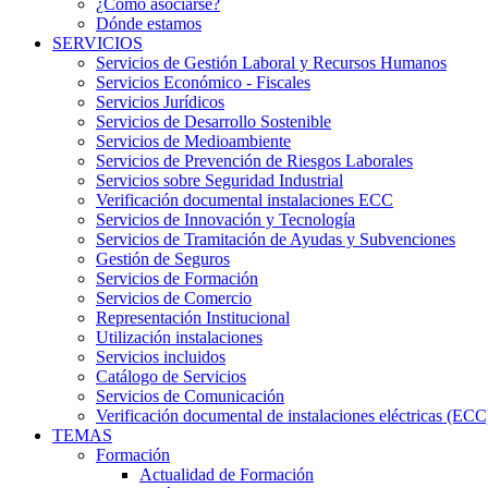
¿Cómo asociarse?
Dónde estamos
SERVICIOS
Servicios de Gestión Laboral y Recursos Humanos
Servicios Económico - Fiscales
Servicios Jurídicos
Servicios de Desarrollo Sostenible
Servicios de Medioambiente
Servicios de Prevención de Riesgos Laborales
Servicios sobre Seguridad Industrial
Verificación documental instalaciones ECC
Servicios de Innovación y Tecnología
Servicios de Tramitación de Ayudas y Subvenciones
Gestión de Seguros
Servicios de Formación
Servicios de Comercio
Representación Institucional
Utilización instalaciones
Servicios incluidos
Catálogo de Servicios
Servicios de Comunicación
Verificación documental de instalaciones eléctricas (ECC
TEMAS
Formación
Actualidad de Formación