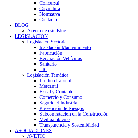
Concursal
Coyuntura
Normativa
Contacto
BLOG
Acerca de este Blog
LEGISLACIÓN
Legislación Sectorial
Instalación Mantenimiento
Fabricación
Reparación Vehículos
Sanitario
TIC
Legislación Temática
Jurídico Laboral
Mercantil
Fiscal y Contable
Comercio y Consumo
Seguridad Industrial
Prevención de Riesgos
Subcontratación en la Construcción
Medioambiente
Transparencia y Sostenibilidad
ASOCIACIONES
AVETIC