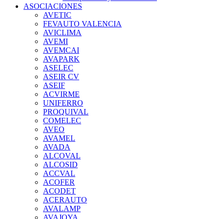
ASOCIACIONES
AVETIC
FEVAUTO VALENCIA
AVICLIMA
AVEMI
AVEMCAI
AVAPARK
ASELEC
ASEIR CV
ASEIF
ACVIRME
UNIFERRO
PROQUIVAL
COMELEC
AVEO
AVAMEL
AVADA
ALCOVAL
ALCOSID
ACCVAL
ACOFER
ACODET
ACERAUTO
AVALAMP
AVAJOYA