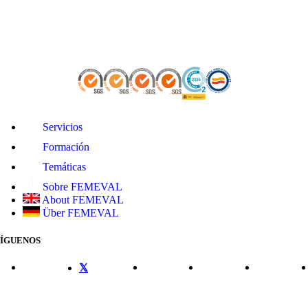
Servicios
Formación
Temáticas
Sobre FEMEVAL
About FEMEVAL
Über FEMEVAL
SÍGUENOS
CONTACTO