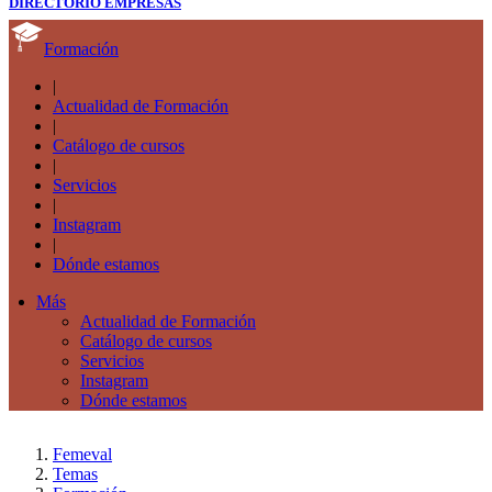
DIRECTORIO EMPRESAS
Formación
|
Actualidad de Formación
|
Catálogo de cursos
|
Servicios
|
Instagram
|
Dónde estamos
Más
Actualidad de Formación
Catálogo de cursos
Servicios
Instagram
Dónde estamos
Femeval
Temas