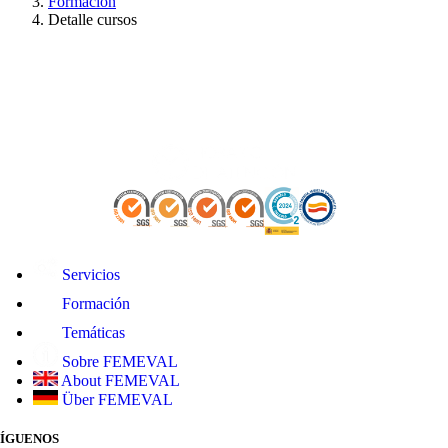
Formación
Detalle cursos
Servicios
Formación
Temáticas
Sobre FEMEVAL
About FEMEVAL
Über FEMEVAL
SÍGUENOS