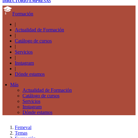
DIRECTORIO EMPRESAS
Formación
|
Actualidad de Formación
|
Catálogo de cursos
|
Servicios
|
Instagram
|
Dónde estamos
Más
Actualidad de Formación
Catálogo de cursos
Servicios
Instagram
Dónde estamos
Femeval
Temas