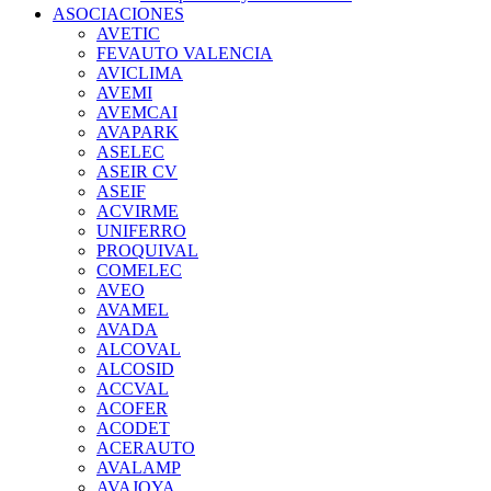
ASOCIACIONES
AVETIC
FEVAUTO VALENCIA
AVICLIMA
AVEMI
AVEMCAI
AVAPARK
ASELEC
ASEIR CV
ASEIF
ACVIRME
UNIFERRO
PROQUIVAL
COMELEC
AVEO
AVAMEL
AVADA
ALCOVAL
ALCOSID
ACCVAL
ACOFER
ACODET
ACERAUTO
AVALAMP
AVAJOYA