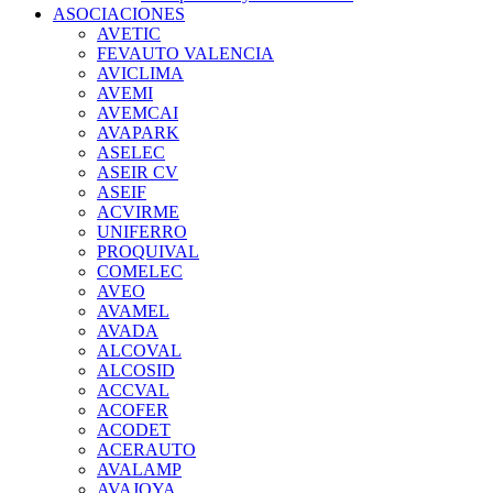
ASOCIACIONES
AVETIC
FEVAUTO VALENCIA
AVICLIMA
AVEMI
AVEMCAI
AVAPARK
ASELEC
ASEIR CV
ASEIF
ACVIRME
UNIFERRO
PROQUIVAL
COMELEC
AVEO
AVAMEL
AVADA
ALCOVAL
ALCOSID
ACCVAL
ACOFER
ACODET
ACERAUTO
AVALAMP
AVAJOYA