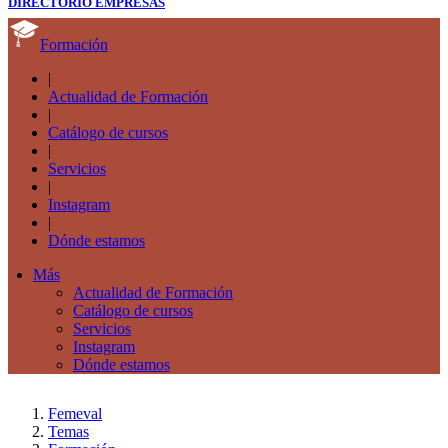
DIRECTORIO EMPRESAS
Formación
|
Actualidad de Formación
|
Catálogo de cursos
|
Servicios
|
Instagram
|
Dónde estamos
Más
Actualidad de Formación
Catálogo de cursos
Servicios
Instagram
Dónde estamos
Femeval
Temas