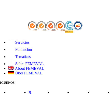
Servicios
Formación
Temáticas
Sobre FEMEVAL
About FEMEVAL
Über FEMEVAL
SÍGUENOS
CONTACTO