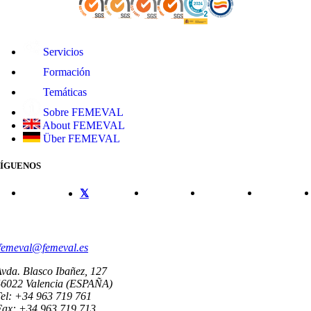
Servicios
Formación
Temáticas
Sobre FEMEVAL
About FEMEVAL
Über FEMEVAL
SÍGUENOS
CONTACTO
femeval@femeval.es
vda. Blasco Ibañez, 127
46022 Valencia (ESPAÑA)
el: +34 963 719 761
Fax: +34 963 719 713