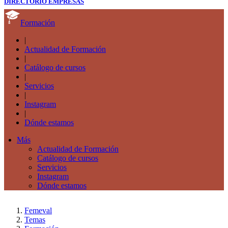
DIRECTORIO EMPRESAS
Formación
|
Actualidad de Formación
|
Catálogo de cursos
|
Servicios
|
Instagram
|
Dónde estamos
Más
Actualidad de Formación
Catálogo de cursos
Servicios
Instagram
Dónde estamos
Femeval
Temas