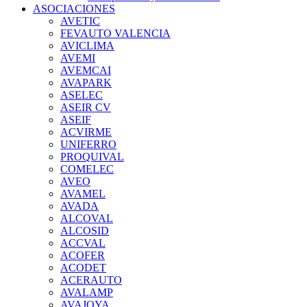
ASOCIACIONES
AVETIC
FEVAUTO VALENCIA
AVICLIMA
AVEMI
AVEMCAI
AVAPARK
ASELEC
ASEIR CV
ASEIF
ACVIRME
UNIFERRO
PROQUIVAL
COMELEC
AVEO
AVAMEL
AVADA
ALCOVAL
ALCOSID
ACCVAL
ACOFER
ACODET
ACERAUTO
AVALAMP
AVAJOYA