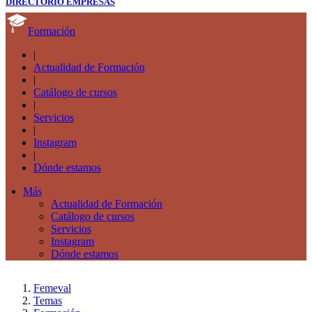
DIRECTORIO EMPRESAS
Formación
|
Actualidad de Formación
|
Catálogo de cursos
|
Servicios
|
Instagram
|
Dónde estamos
Más
Actualidad de Formación
Catálogo de cursos
Servicios
Instagram
Dónde estamos
Femeval
Temas