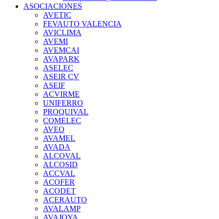
ASOCIACIONES
AVETIC
FEVAUTO VALENCIA
AVICLIMA
AVEMI
AVEMCAI
AVAPARK
ASELEC
ASEIR CV
ASEIF
ACVIRME
UNIFERRO
PROQUIVAL
COMELEC
AVEO
AVAMEL
AVADA
ALCOVAL
ALCOSID
ACCVAL
ACOFER
ACODET
ACERAUTO
AVALAMP
AVAJOYA