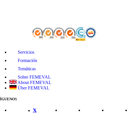
Servicios
Formación
Temáticas
Sobre FEMEVAL
About FEMEVAL
Über FEMEVAL
SÍGUENOS
CONTACTO