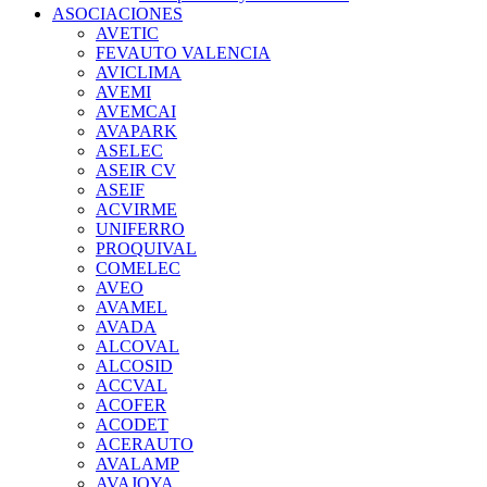
ASOCIACIONES
AVETIC
FEVAUTO VALENCIA
AVICLIMA
AVEMI
AVEMCAI
AVAPARK
ASELEC
ASEIR CV
ASEIF
ACVIRME
UNIFERRO
PROQUIVAL
COMELEC
AVEO
AVAMEL
AVADA
ALCOVAL
ALCOSID
ACCVAL
ACOFER
ACODET
ACERAUTO
AVALAMP
AVAJOYA