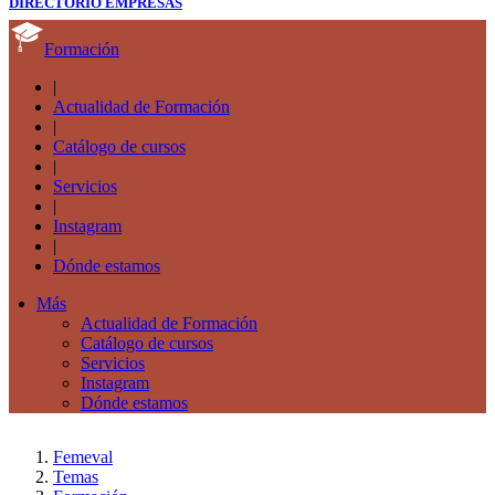
DIRECTORIO EMPRESAS
Formación
|
Actualidad de Formación
|
Catálogo de cursos
|
Servicios
|
Instagram
|
Dónde estamos
Más
Actualidad de Formación
Catálogo de cursos
Servicios
Instagram
Dónde estamos
Femeval
Temas