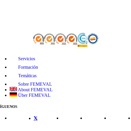
Servicios
Formación
Temáticas
Sobre FEMEVAL
About FEMEVAL
Über FEMEVAL
SÍGUENOS
CONTACTO