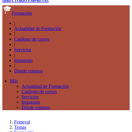
DIRECTORIO EMPRESAS
Formación
|
Actualidad de Formación
|
Catálogo de cursos
|
Servicios
|
Instagram
|
Dónde estamos
Más
Actualidad de Formación
Catálogo de cursos
Servicios
Instagram
Dónde estamos
Femeval
Temas