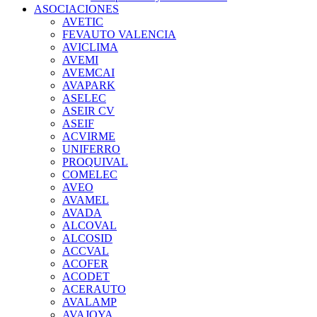
ASOCIACIONES
AVETIC
FEVAUTO VALENCIA
AVICLIMA
AVEMI
AVEMCAI
AVAPARK
ASELEC
ASEIR CV
ASEIF
ACVIRME
UNIFERRO
PROQUIVAL
COMELEC
AVEO
AVAMEL
AVADA
ALCOVAL
ALCOSID
ACCVAL
ACOFER
ACODET
ACERAUTO
AVALAMP
AVAJOYA