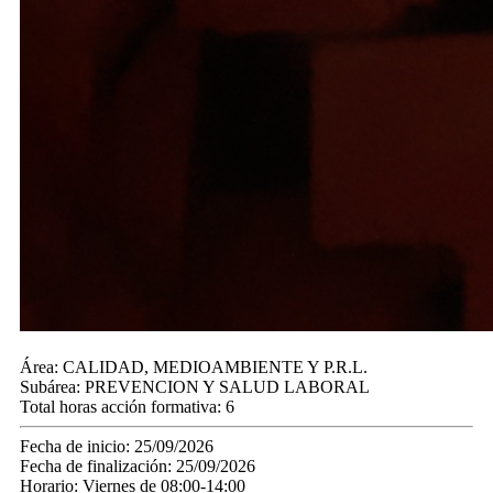
Área:
CALIDAD, MEDIOAMBIENTE Y P.R.L.
Subárea:
PREVENCION Y SALUD LABORAL
Total horas acción formativa:
6
Fecha de inicio:
25/09/2026
Fecha de finalización:
25/09/2026
Horario:
Viernes de 08:00-14:00