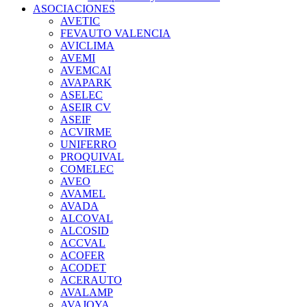
ASOCIACIONES
AVETIC
FEVAUTO VALENCIA
AVICLIMA
AVEMI
AVEMCAI
AVAPARK
ASELEC
ASEIR CV
ASEIF
ACVIRME
UNIFERRO
PROQUIVAL
COMELEC
AVEO
AVAMEL
AVADA
ALCOVAL
ALCOSID
ACCVAL
ACOFER
ACODET
ACERAUTO
AVALAMP
AVAJOYA