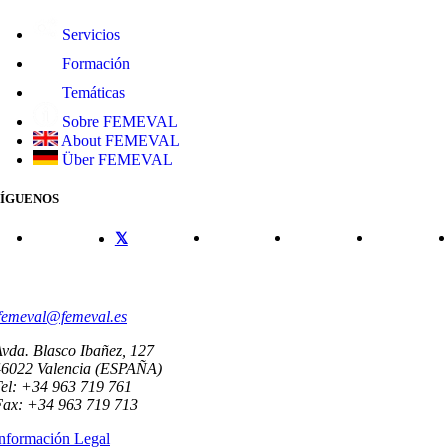
Servicios
Formación
Temáticas
Sobre FEMEVAL
About FEMEVAL
Über FEMEVAL
SÍGUENOS
CONTACTO
femeval@femeval.es
vda. Blasco Ibañez, 127
46022 Valencia (ESPAÑA)
el: +34 963 719 761
Fax: +34 963 719 713
nformación Legal