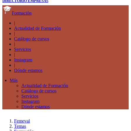
DIRECTORIO EMPRESAS
Formación
|
Actualidad de Formación
|
Catálogo de cursos
|
Servicios
|
Instagram
|
Dónde estamos
Más
Actualidad de Formación
Catálogo de cursos
Servicios
Instagram
Dónde estamos
Femeval
Temas