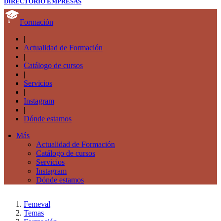
DIRECTORIO EMPRESAS
Formación
|
Actualidad de Formación
|
Catálogo de cursos
|
Servicios
|
Instagram
|
Dónde estamos
Más
Actualidad de Formación
Catálogo de cursos
Servicios
Instagram
Dónde estamos
Femeval
Temas