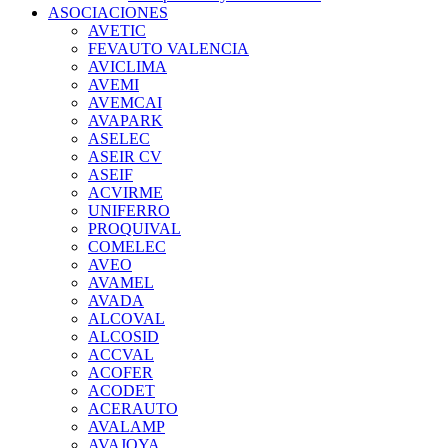
ASOCIACIONES
AVETIC
FEVAUTO VALENCIA
AVICLIMA
AVEMI
AVEMCAI
AVAPARK
ASELEC
ASEIR CV
ASEIF
ACVIRME
UNIFERRO
PROQUIVAL
COMELEC
AVEO
AVAMEL
AVADA
ALCOVAL
ALCOSID
ACCVAL
ACOFER
ACODET
ACERAUTO
AVALAMP
AVAJOYA