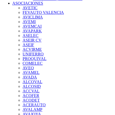
ASOCIACIONES
AVETIC
FEVAUTO VALENCIA
AVICLIMA
AVEMI
AVEMCAI
AVAPARK
ASELEC
ASEIR CV
ASEIF
ACVIRME
UNIFERRO
PROQUIVAL
COMELEC
AVEO
AVAMEL
AVADA
ALCOVAL
ALCOSID
ACCVAL
ACOFER
ACODET
ACERAUTO
AVALAMP
AVAJOYA