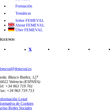
Formación
Temáticas
Sobre FEMEVAL
About FEMEVAL
Über FEMEVAL
SÍGUENOS
CONTACTO
femeval@femeval.es
vda. Blasco Ibañez, 127
46022 Valencia (ESPAÑA)
el: +34 963 719 761
Fax: +34 963 719 713
nformación Legal
Normativa de Cookies
viso Redes Sociales