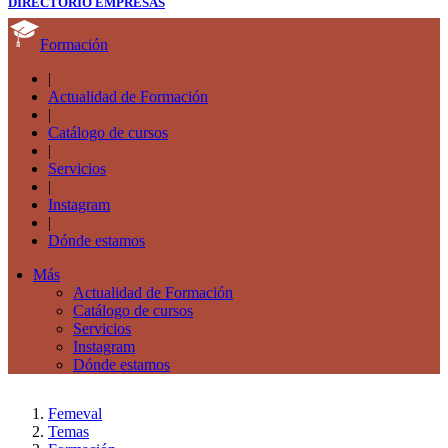
DIRECTORIO EMPRESAS
Formación
|
Actualidad de Formación
|
Catálogo de cursos
|
Servicios
|
Instagram
|
Dónde estamos
Más
Actualidad de Formación
Catálogo de cursos
Servicios
Instagram
Dónde estamos
Femeval
Temas