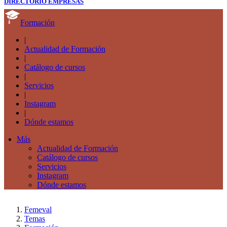
DIRECTORIO EMPRESAS
Formación
|
Actualidad de Formación
|
Catálogo de cursos
|
Servicios
|
Instagram
|
Dónde estamos
Más
Actualidad de Formación
Catálogo de cursos
Servicios
Instagram
Dónde estamos
Femeval
Temas