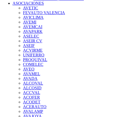
ASOCIACIONES
AVETIC
FEVAUTO VALENCIA
AVICLIMA
AVEMI
AVEMCAI
AVAPARK
ASELEC
ASEIR CV
ASEIF
ACVIRME
UNIFERRO
PROQUIVAL
COMELEC
AVEO
AVAMEL
AVADA
ALCOVAL
ALCOSID
ACCVAL
ACOFER
ACODET
ACERAUTO
AVALAMP
AVAJOYA