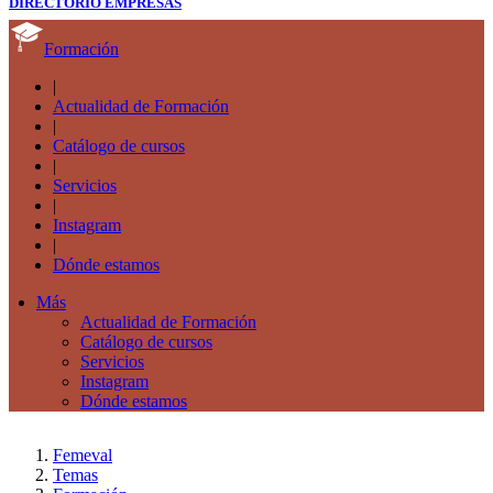
DIRECTORIO EMPRESAS
Formación
|
Actualidad de Formación
|
Catálogo de cursos
|
Servicios
|
Instagram
|
Dónde estamos
Más
Actualidad de Formación
Catálogo de cursos
Servicios
Instagram
Dónde estamos
Femeval
Temas