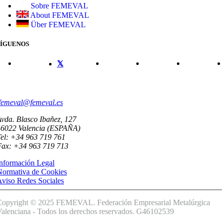
Sobre FEMEVAL
About FEMEVAL
Über FEMEVAL
SÍGUENOS
CONTACTO
femeval@femeval.es
vda. Blasco Ibañez, 127
46022 Valencia (ESPAÑA)
el: +34 963 719 761
Fax: +34 963 719 713
nformación Legal
Normativa de Cookies
viso Redes Sociales
Copyright © 2025 FEMEVAL. Federación Empresarial Metalúrgica
alenciana - Todos los derechos reservados. G46102539