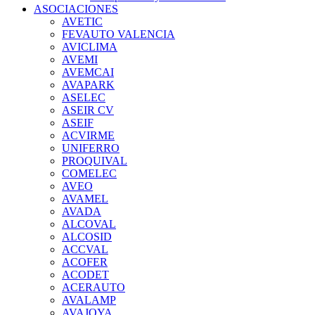
ASOCIACIONES
AVETIC
FEVAUTO VALENCIA
AVICLIMA
AVEMI
AVEMCAI
AVAPARK
ASELEC
ASEIR CV
ASEIF
ACVIRME
UNIFERRO
PROQUIVAL
COMELEC
AVEO
AVAMEL
AVADA
ALCOVAL
ALCOSID
ACCVAL
ACOFER
ACODET
ACERAUTO
AVALAMP
AVAJOYA