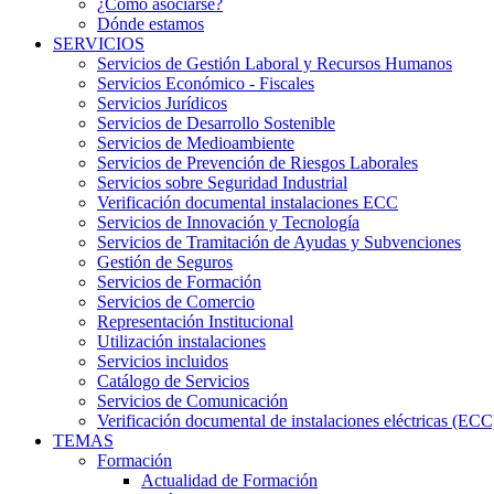
¿Cómo asociarse?
Dónde estamos
SERVICIOS
Servicios de Gestión Laboral y Recursos Humanos
Servicios Económico - Fiscales
Servicios Jurídicos
Servicios de Desarrollo Sostenible
Servicios de Medioambiente
Servicios de Prevención de Riesgos Laborales
Servicios sobre Seguridad Industrial
Verificación documental instalaciones ECC
Servicios de Innovación y Tecnología
Servicios de Tramitación de Ayudas y Subvenciones
Gestión de Seguros
Servicios de Formación
Servicios de Comercio
Representación Institucional
Utilización instalaciones
Servicios incluidos
Catálogo de Servicios
Servicios de Comunicación
Verificación documental de instalaciones eléctricas (ECC
TEMAS
Formación
Actualidad de Formación