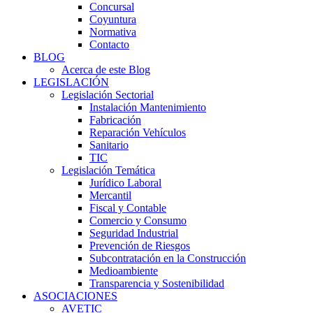
Concursal
Coyuntura
Normativa
Contacto
BLOG
Acerca de este Blog
LEGISLACIÓN
Legislación Sectorial
Instalación Mantenimiento
Fabricación
Reparación Vehículos
Sanitario
TIC
Legislación Temática
Jurídico Laboral
Mercantil
Fiscal y Contable
Comercio y Consumo
Seguridad Industrial
Prevención de Riesgos
Subcontratación en la Construcción
Medioambiente
Transparencia y Sostenibilidad
ASOCIACIONES
AVETIC