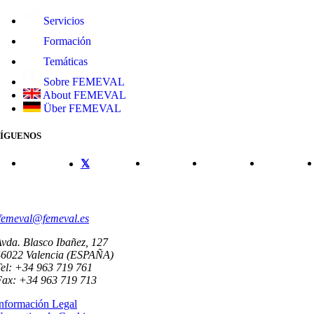
Servicios
Formación
Temáticas
Sobre FEMEVAL
About FEMEVAL
Über FEMEVAL
SÍGUENOS
CONTACTO
femeval@femeval.es
vda. Blasco Ibañez, 127
46022 Valencia (ESPAÑA)
el: +34 963 719 761
Fax: +34 963 719 713
nformación Legal