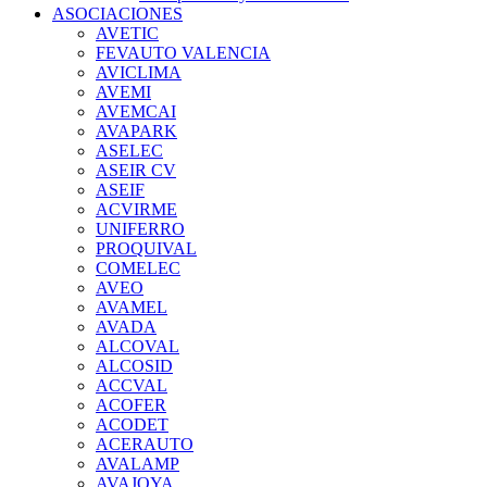
ASOCIACIONES
AVETIC
FEVAUTO VALENCIA
AVICLIMA
AVEMI
AVEMCAI
AVAPARK
ASELEC
ASEIR CV
ASEIF
ACVIRME
UNIFERRO
PROQUIVAL
COMELEC
AVEO
AVAMEL
AVADA
ALCOVAL
ALCOSID
ACCVAL
ACOFER
ACODET
ACERAUTO
AVALAMP
AVAJOYA