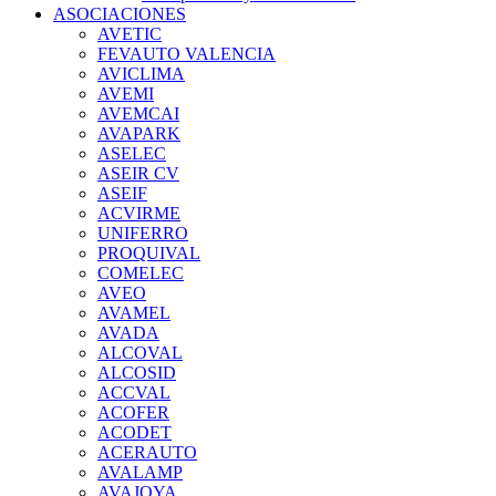
ASOCIACIONES
AVETIC
FEVAUTO VALENCIA
AVICLIMA
AVEMI
AVEMCAI
AVAPARK
ASELEC
ASEIR CV
ASEIF
ACVIRME
UNIFERRO
PROQUIVAL
COMELEC
AVEO
AVAMEL
AVADA
ALCOVAL
ALCOSID
ACCVAL
ACOFER
ACODET
ACERAUTO
AVALAMP
AVAJOYA