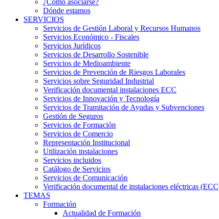
¿Cómo asociarse?
Dónde estamos
SERVICIOS
Servicios de Gestión Laboral y Recursos Humanos
Servicios Económico - Fiscales
Servicios Jurídicos
Servicios de Desarrollo Sostenible
Servicios de Medioambiente
Servicios de Prevención de Riesgos Laborales
Servicios sobre Seguridad Industrial
Verificación documental instalaciones ECC
Servicios de Innovación y Tecnología
Servicios de Tramitación de Ayudas y Subvenciones
Gestión de Seguros
Servicios de Formación
Servicios de Comercio
Representación Institucional
Utilización instalaciones
Servicios incluidos
Catálogo de Servicios
Servicios de Comunicación
Verificación documental de instalaciones eléctricas (ECC
TEMAS
Formación
Actualidad de Formación