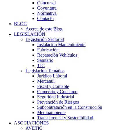
Concursal
Coyuntura
Normativa
Contacto
BLOG
Acerca de este Blog
LEGISLACIÓN
Legislación Sectorial
Instalación Mantenimiento
Fabricación
Reparación Vehículos
Sanitario
TIC
Legislación Temática
Jurídico Laboral
Mercantil
Fiscal y Contable
Comercio y Consumo
Seguridad Industrial
Prevención de Riesgos
Subcontratación en la Construcción
Medioambiente
Transparencia y Sostenibilidad
ASOCIACIONES
AVETIC