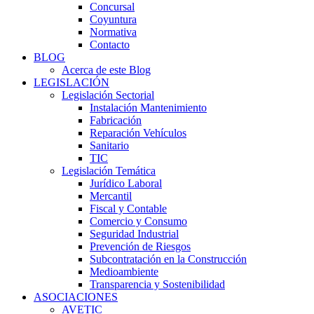
Concursal
Coyuntura
Normativa
Contacto
BLOG
Acerca de este Blog
LEGISLACIÓN
Legislación Sectorial
Instalación Mantenimiento
Fabricación
Reparación Vehículos
Sanitario
TIC
Legislación Temática
Jurídico Laboral
Mercantil
Fiscal y Contable
Comercio y Consumo
Seguridad Industrial
Prevención de Riesgos
Subcontratación en la Construcción
Medioambiente
Transparencia y Sostenibilidad
ASOCIACIONES
AVETIC