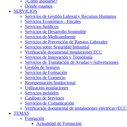
¿Cómo asociarse?
Dónde estamos
SERVICIOS
Servicios de Gestión Laboral y Recursos Humanos
Servicios Económico - Fiscales
Servicios Jurídicos
Servicios de Desarrollo Sostenible
Servicios de Medioambiente
Servicios de Prevención de Riesgos Laborales
Servicios sobre Seguridad Industrial
Verificación documental instalaciones ECC
Servicios de Innovación y Tecnología
Servicios de Tramitación de Ayudas y Subvenciones
Gestión de Seguros
Servicios de Formación
Servicios de Comercio
Representación Institucional
Utilización instalaciones
Servicios incluidos
Catálogo de Servicios
Servicios de Comunicación
Verificación documental de instalaciones eléctricas (ECC
TEMAS
Formación
Actualidad de Formación