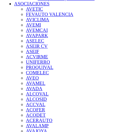
ASOCIACIONES
AVETIC
FEVAUTO VALENCIA
AVICLIMA
AVEMI
AVEMCAI
AVAPARK
ASELEC
ASEIR CV
ASEIF
ACVIRME
UNIFERRO
PROQUIVAL
COMELEC
AVEO
AVAMEL
AVADA
ALCOVAL
ALCOSID
ACCVAL
ACOFER
ACODET
ACERAUTO
AVALAMP
AVAJOYA