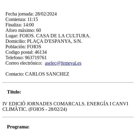
Fecha jornada:
28/02/2024
Comienza:
11:15
Finaliza:
14:00
Aforo máximo:
60
Lugar:
FOIOS. CASA DE LA CULTURA.
Domicilio:
PLAÇA D'ESPANYA, S/N.
Población:
FOIOS
Codigo postal:
46134
Telefono:
963719761
Correo electrónico:
aselec@femeval.es
Contacto:
CARLOS SANCHEZ
Titulo:
IV EDICIÓ JORNADES COMARCALS. ENERGÍA I CANVI
CLIMÀTIC. (FOIOS - 28/02/24)
Programa: