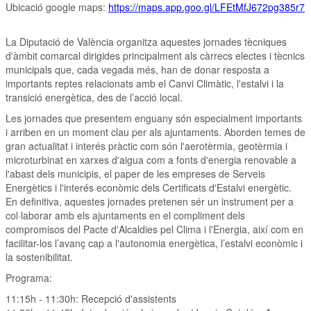
Ubicació google maps:
https://maps.app.goo.gl/LFEtMfJ672pg385r7
La Diputació de València organitza aquestes jornades tècniques
d'àmbit comarcal dirigides principalment als càrrecs electes i tècnics
municipals que, cada vegada més, han de donar resposta a
importants reptes relacionats amb el Canvi Climàtic, l'estalvi i la
transició energètica, des de l’acció local.
Les jornades que presentem enguany són especialment importants
i arriben en un moment clau per als ajuntaments. Aborden temes de
gran actualitat i interés pràctic com són l'aerotèrmia, geotèrmia i
microturbinat en xarxes d'aigua com a fonts d'energia renovable a
l'abast dels municipis, el paper de les empreses de Serveis
Energètics i l'interés econòmic dels Certificats d'Estalvi energètic.
En definitiva, aquestes jornades pretenen sér un instrument per a
col·laborar amb els ajuntaments en el compliment dels
compromisos del Pacte d'Alcaldies pel Clima i l'Energia, així com en
facilitar-los l’avanç cap a l'autonomia energètica, l’estalvi econòmic i
la sostenibilitat.
Programa:
11:15h - 11:30h: Recepció d'assistents