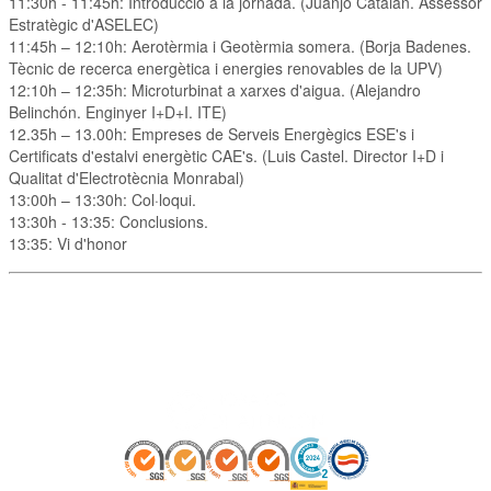
11:30h - 11:45h: Introducció a la jornada. (Juanjo Catalán. Assessor
Estratègic d'ASELEC)
11:45h – 12:10h: Aerotèrmia i Geotèrmia somera. (Borja Badenes.
Tècnic de recerca energètica i energies renovables de la UPV)
12:10h – 12:35h: Microturbinat a xarxes d'aigua. (Alejandro
Belinchón. Enginyer I+D+I. ITE)
12.35h – 13.00h: Empreses de Serveis Energègics ESE's i
Certificats d'estalvi energètic CAE's. (Luis Castel. Director I+D i
Qualitat d'Electrotècnia Monrabal)
13:00h – 13:30h: Col·loqui.
13:30h - 13:35: Conclusions.
13:35: Vi d'honor