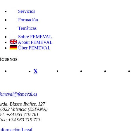
Servicios
Formación
Temáticas
Sobre FEMEVAL
About FEMEVAL
Über FEMEVAL
SÍGUENOS
CONTACTO
femeval@femeval.es
vda. Blasco Ibañez, 127
46022 Valencia (ESPAÑA)
el: +34 963 719 761
Fax: +34 963 719 713
nformación Legal