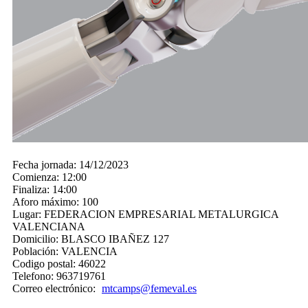
Fecha jornada:
14/12/2023
Comienza:
12:00
Finaliza:
14:00
Aforo máximo:
100
Lugar:
FEDERACION EMPRESARIAL METALURGICA
VALENCIANA
Domicilio:
BLASCO IBAÑEZ 127
Población:
VALENCIA
Codigo postal:
46022
Telefono:
963719761
Correo electrónico:
mtcamps@femeval.es