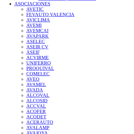
ASOCIACIONES
AVETIC
FEVAUTO VALENCIA
AVICLIMA
AVEMI
AVEMCAI
AVAPARK
ASELEC
ASEIR CV
ASEIF
ACVIRME
UNIFERRO
PROQUIVAL
COMELEC
AVEO
AVAMEL
AVADA
ALCOVAL
ALCOSID
ACCVAL
ACOFER
ACODET
ACERAUTO
AVALAMP
AVAJOYA