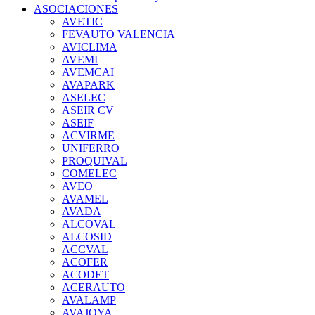
ASOCIACIONES
AVETIC
FEVAUTO VALENCIA
AVICLIMA
AVEMI
AVEMCAI
AVAPARK
ASELEC
ASEIR CV
ASEIF
ACVIRME
UNIFERRO
PROQUIVAL
COMELEC
AVEO
AVAMEL
AVADA
ALCOVAL
ALCOSID
ACCVAL
ACOFER
ACODET
ACERAUTO
AVALAMP
AVAJOYA