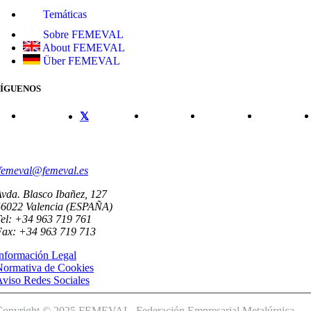
Temáticas
Sobre FEMEVAL
About FEMEVAL
Über FEMEVAL
SÍGUENOS
CONTACTO
femeval@femeval.es
vda. Blasco Ibañez, 127
46022 Valencia (ESPAÑA)
el: +34 963 719 761
Fax: +34 963 719 713
nformación Legal
Normativa de Cookies
viso Redes Sociales
Copyright © 2025 FEMEVAL. Federación Empresarial Metalúrgica