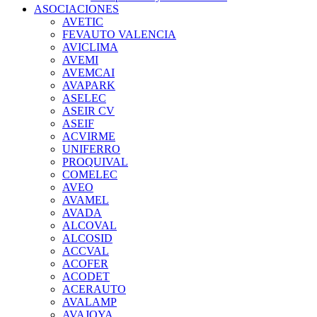
ASOCIACIONES
AVETIC
FEVAUTO VALENCIA
AVICLIMA
AVEMI
AVEMCAI
AVAPARK
ASELEC
ASEIR CV
ASEIF
ACVIRME
UNIFERRO
PROQUIVAL
COMELEC
AVEO
AVAMEL
AVADA
ALCOVAL
ALCOSID
ACCVAL
ACOFER
ACODET
ACERAUTO
AVALAMP
AVAJOYA