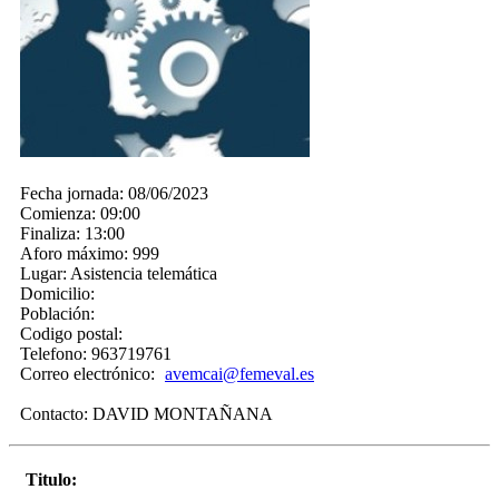
Fecha jornada:
08/06/2023
Comienza:
09:00
Finaliza:
13:00
Aforo máximo:
999
Lugar:
Asistencia telemática
Domicilio:
Población:
Codigo postal:
Telefono:
963719761
Correo electrónico:
avemcai@femeval.es
Contacto:
DAVID MONTAÑANA
Titulo: