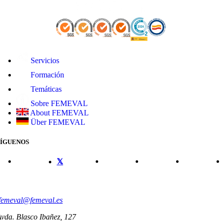
Servicios
Formación
Temáticas
Sobre FEMEVAL
About FEMEVAL
Über FEMEVAL
SÍGUENOS
CONTACTO
femeval@femeval.es
vda. Blasco Ibañez, 127