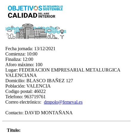
Fecha jornada:
13/12/2021
Comienza:
10:00
Finaliza:
12:00
Aforo máximo:
100
Lugar:
FEDERACION EMPRESARIAL METALURGICA
VALENCIANA
Domicilio:
BLASCO IBAÑEZ 127
Población:
VALENCIA
Codigo postal:
46022
Telefono:
963719761
Correo electrónico:
dmpolo@femeval.es
Contacto:
DAVID MONTAÑANA
Titulo: